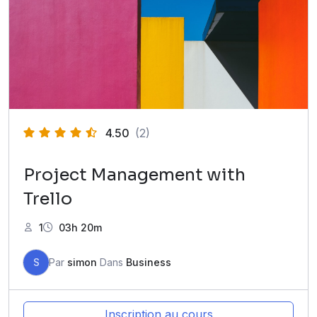
4.50
(2)
Project Management with
Trello
1
03h 20m
S
Par
simon
Dans
Business
Inscription au cours